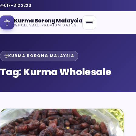
017-312 2220
Kurma Borong Malaysia
WHOLESALE PREMIUM DATES
KURMA BORONG MALAYSIA
Tag:
Kurma Wholesale
Home
About Us
Blog