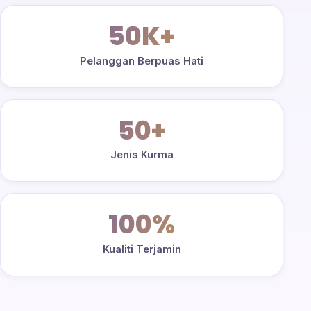
50K+
Pelanggan Berpuas Hati
50+
Jenis Kurma
100%
Kualiti Terjamin