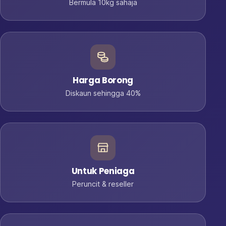
Bermula 10kg sahaja
Harga Borong
Diskaun sehingga 40%
Untuk Peniaga
Peruncit & reseller