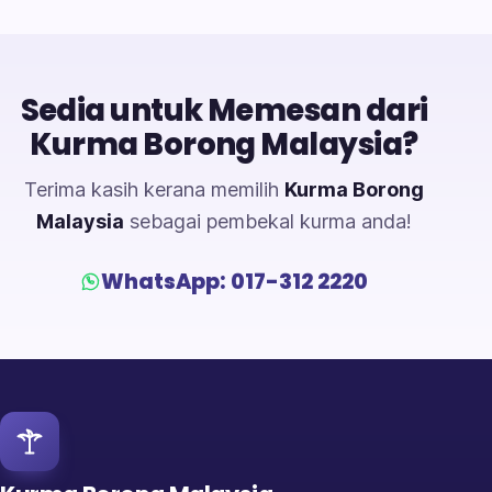
Sedia untuk Memesan dari
Kurma Borong Malaysia?
Terima kasih kerana memilih
Kurma Borong
Malaysia
sebagai pembekal kurma anda!
WhatsApp: 017-312 2220