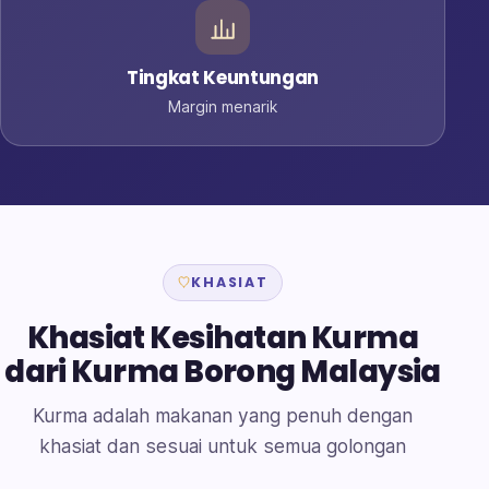
Tingkat Keuntungan
Margin menarik
KHASIAT
Khasiat Kesihatan Kurma
dari Kurma Borong Malaysia
Kurma adalah makanan yang penuh dengan
khasiat dan sesuai untuk semua golongan