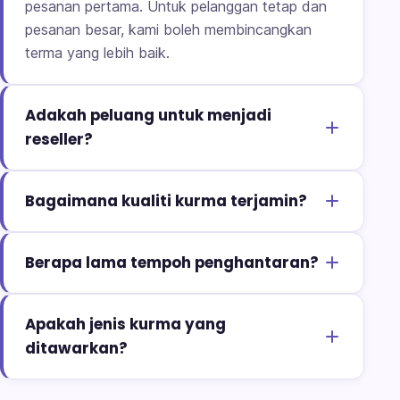
pesanan pertama. Untuk pelanggan tetap dan
pesanan besar, kami boleh membincangkan
terma yang lebih baik.
Adakah peluang untuk menjadi
reseller?
Bagaimana kualiti kurma terjamin?
Berapa lama tempoh penghantaran?
Apakah jenis kurma yang
ditawarkan?