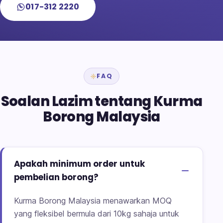
017-312 2220
FAQ
Soalan Lazim tentang Kurma
Borong Malaysia
Apakah minimum order untuk
pembelian borong?
Kurma Borong Malaysia menawarkan MOQ
yang fleksibel bermula dari 10kg sahaja untuk