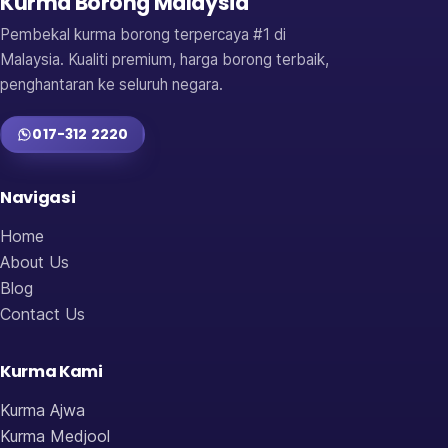
Kurma Borong Malaysia
Pembekal kurma borong terpercaya #1 di
Malaysia. Kualiti premium, harga borong terbaik,
penghantaran ke seluruh negara.
017-312 2220
Navigasi
Home
About Us
Blog
Contact Us
Kurma Kami
Kurma Ajwa
Kurma Medjool