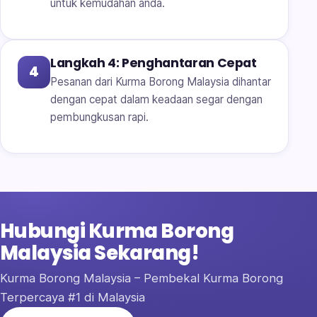
untuk kemudahan anda.
Langkah 4: Penghantaran Cepat
4
Pesanan dari Kurma Borong Malaysia dihantar
dengan cepat dalam keadaan segar dengan
pembungkusan rapi.
Hubungi Kurma Borong
Malaysia Sekarang!
Kurma Borong Malaysia – Pembekal Kurma Borong
Terpercaya #1 di Malaysia