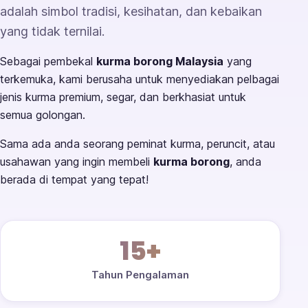
adalah simbol tradisi, kesihatan, dan kebaikan
yang tidak ternilai.
Sebagai pembekal
kurma borong Malaysia
yang
terkemuka, kami berusaha untuk menyediakan pelbagai
jenis kurma premium, segar, dan berkhasiat untuk
semua golongan.
Sama ada anda seorang peminat kurma, peruncit, atau
usahawan yang ingin membeli
kurma borong
, anda
berada di tempat yang tepat!
15+
Tahun Pengalaman