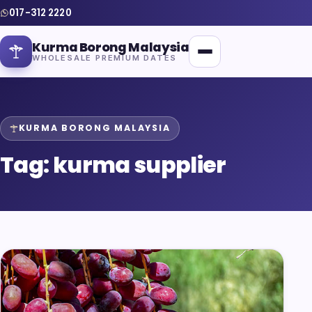
017-312 2220
Kurma Borong Malaysia
WHOLESALE PREMIUM DATES
KURMA BORONG MALAYSIA
Tag:
kurma supplier
Home
About Us
Blog