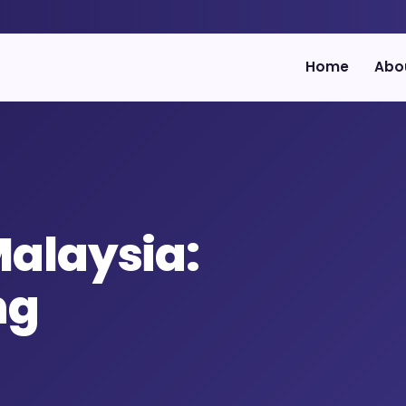
Home
Abo
alaysia:
ng