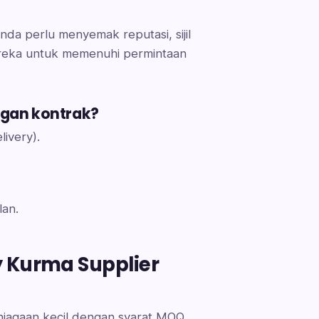
da perlu menyemak reputasi, sijil
 mereka untuk memenuhi permintaan
ngan kontrak?
ivery).
lan.
y Kurma Supplier
iagaan kecil dengan syarat MOQ