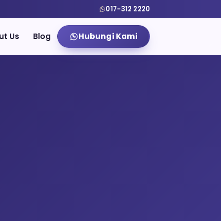
017-312 2220
ut Us
Blog
Hubungi Kami