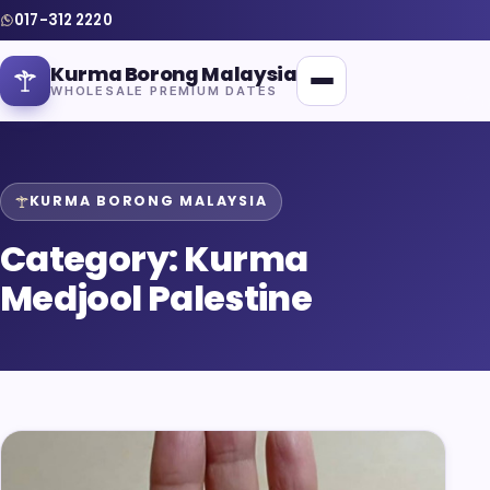
017-312 2220
Kurma Borong Malaysia
WHOLESALE PREMIUM DATES
KURMA BORONG MALAYSIA
Category:
Kurma
Home
Medjool Palestine
About Us
Blog