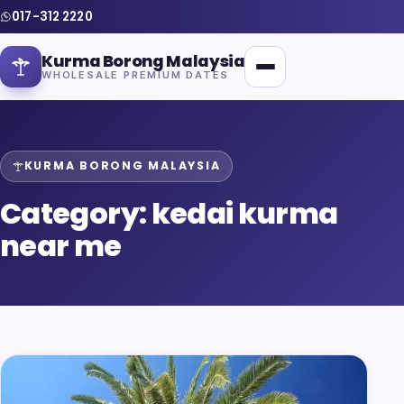
017-312 2220
Kurma Borong Malaysia
WHOLESALE PREMIUM DATES
KURMA BORONG MALAYSIA
Category:
kedai kurma
Home
near me
About Us
Blog