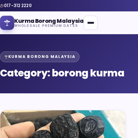
017-312 2220
Kurma Borong Malaysia
WHOLESALE PREMIUM DATES
KURMA BORONG MALAYSIA
Category:
borong kurma
Home
About Us
Blog